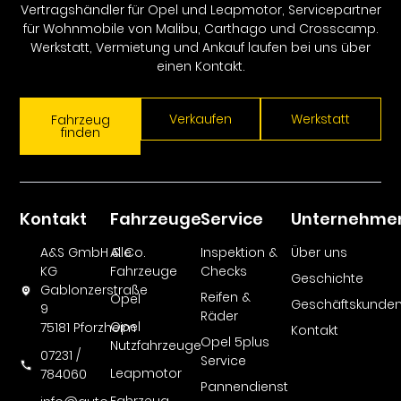
Vertragshändler für Opel und Leapmotor, Servicepartner
für Wohnmobile von Malibu, Carthago und Crosscamp.
Werkstatt, Vermietung und Ankauf laufen bei uns über
einen Kontakt.
Verkaufen
Werkstatt
Fahrzeug
finden
Kontakt
Fahrzeuge
Service
Unternehme
A&S GmbH & Co.
Alle
Inspektion &
Über uns
KG
Fahrzeuge
Checks
Geschichte
Gablonzerstraße
Reifen &
Opel
Geschäftskunde
9
Räder
Opel
75181 Pforzheim
Kontakt
Opel 5plus
Nutzfahrzeuge
07231 /
Service
Leapmotor
784060
Pannendienst