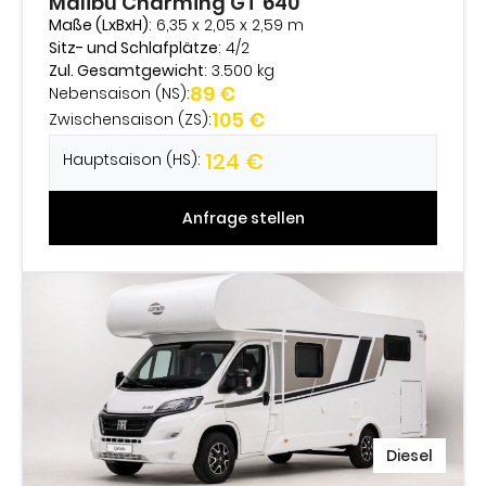
Malibu Charming GT 640
Maße (LxBxH)
: 6,35 x 2,05 x 2,59 m
Sitz- und Schlafplätze
: 4/2
Zul. Gesamtgewicht
: 3.500 kg
89 €
Nebensaison (NS):
105 €
Zwischensaison (ZS):
124 €
Hauptsaison (HS):
Anfrage stellen
Diesel