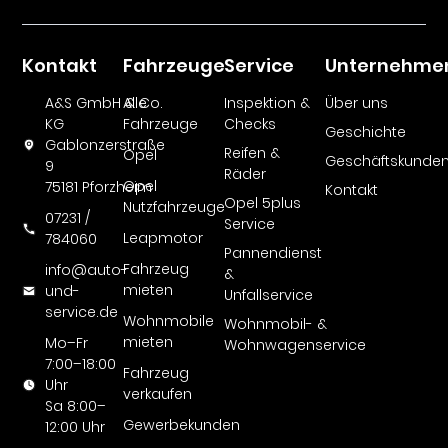
Kontakt
Fahrzeuge
Service
Unternehme
A&S GmbH & Co.
Alle
Inspektion &
Über uns
KG
Fahrzeuge
Checks
Geschichte
Gablonzerstraße
Reifen &
Opel
Geschäftskunde
9
Räder
Opel
75181 Pforzheim
Kontakt
Opel 5plus
Nutzfahrzeuge
07231 /
Service
Leapmotor
784060
Pannendienst
Fahrzeug
info@auto-
&
mieten
und-
Unfallservice
service.de
Wohnmobile
Wohnmobil- &
mieten
Mo–Fr
Wohnwagenservice
7:00–18:00
Fahrzeug
Uhr
verkaufen
Sa 8:00–
Gewerbekunden
12:00 Uhr