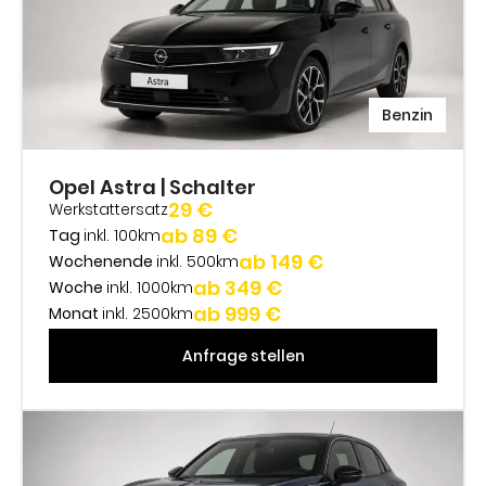
Benzin
Opel Astra | Schalter
29 €
Werkstattersatz
ab 89 €
Tag
inkl. 100km
ab 149 €
Wochenende
inkl. 500km
ab 349 €
Woche
inkl. 1000km
ab 999 €
Monat
inkl. 2500km
Anfrage stellen