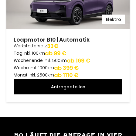
Elektro
Leapmotor B10 | Automatik
33€
Werkstattersatz
ab 99 €
Tag
inkl. 100km
ab 169 €
Wochenende
inkl. 500km
ab 399 €
Woche
inkl. 1000km
ab 1110 €
Monat
inkl. 2500km
Anfrage stellen
So läuft die Anfrage in vier