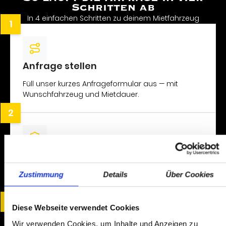
Schritten ab
In 4 einfachen Schritten zu deinem Mietfahrzeug
Anfrage stellen
Füll unser kurzes Anfrageformular aus — mit
Wunschfahrzeug und Mietdauer.
Termin vereinbaren
Wir bereiten alles vor und vereinbaren mit dir
Zustimmung
Details
Über Cookies
einen passenden Abholtermin.
Diese Webseite verwendet Cookies
Wir verwenden Cookies, um Inhalte und Anzeigen zu