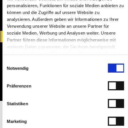
personalisieren, Funktionen für soziale Medien anbieten zu
Fahrzeug abholen
können und die Zugriffe auf unsere Website zu
analysieren. Außerdem geben wir Informationen zu Ihrer
Dein Fahrzeug wird immer gereinigt und
vollgetankt übergeben – bereit für deine Fahrt.
Verwendung unserer Website an unsere Partner für
soziale Medien, Werbung und Analysen weiter. Unsere
Partner führen diese Informationen möglicherweise mit
weiteren Daten zusammen, die Sie ihnen bereitgestellt
haben oder die sie im Rahmen Ihrer Nutzung der Dienste
Losfahren
gesammelt haben.
Einwilligungsauswahl
Notwendig
Genieß deine Fahrt mit unserem zuverlässigen
Fahrzeug. Viel Spaß!
Präferenzen
Statistiken
CAMPER & WOHNMOBILE
Wohnmobil mieten — Malibu
Marketing
Van & Crosscamp Flex