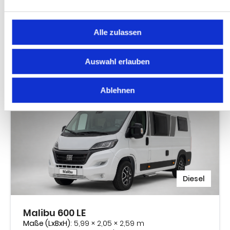
Im Sommer am stärksten nachgefragt: unsere
Wohnmobile. Du fährst Modelle der Hersteller, für die wir
auch Servicepartner sind — heißt: gewartet im eigenen
Alle zulassen
Haus, vor jeder Vermietung gecheckt.
Auswahl erlauben
Alle Preise inkl. MwSt. • 50 km inklusive • 1.000 €
Kaution
Ablehnen
Diesel
Malibu 600 LE
Maße (LxBxH)
: 5,99 × 2,05 × 2,59 m