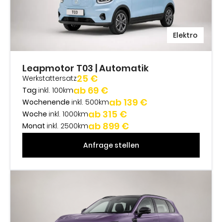
Elektro
Leapmotor T03 | Automatik
25 €
Werkstattersatz
ab 69 €
Tag
inkl. 100km
ab 139 €
Wochenende
inkl. 500km
ab 315 €
Woche
inkl. 1000km
ab 899 €
Monat
inkl. 2500km
Anfrage stellen