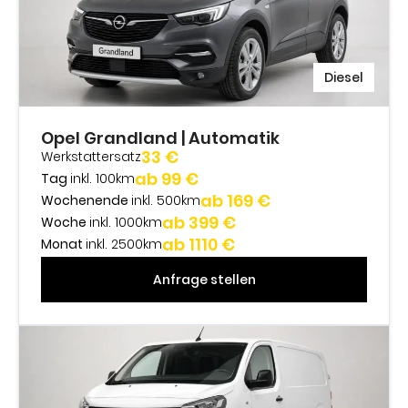
Diesel
Opel Grandland | Automatik
33 €
Werkstattersatz
ab 99 €
Tag
inkl. 100km
ab 169 €
Wochenende
inkl. 500km
ab 399 €
Woche
inkl. 1000km
ab 1110 €
Monat
inkl. 2500km
Anfrage stellen