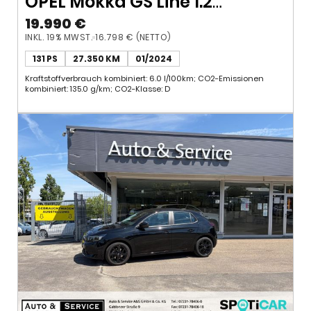
OPEL Mokka GS Line 1.2
Turbo*AT*LED*CAM*Alcantara*
19.990 €
INKL. 19% MWST.
16.798 € (NETTO)
131 PS
27.350 KM
01/2024
Kraftstoffverbrauch kombiniert: 6.0 l/100km; CO2-Emissionen
kombiniert: 135.0 g/km; CO2-Klasse: D