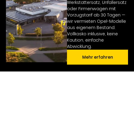
Werkstattersatz, Unfallersatz
oder Firmenwagen mit
Vorzugstarif ab 30 Tagen —
wir vermieten Opel-Modelle
aus eigenem Bestand.
Vollkasko inklusive, keine
Kaution, einfache
Abwicklung.
Mehr erfahren
GESCHÄFTSKUNDEN
Opel Geschäftskunden in
Pforzheim
Das Gewerbe-Leasing für gewerbliche Einzelkunden und