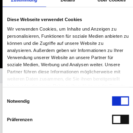
Diese Webseite verwendet Cookies
Wir verwenden Cookies, um Inhalte und Anzeigen zu
personalisieren, Funktionen für soziale Medien anbieten zu
können und die Zugriffe auf unsere Website zu
analysieren. Außerdem geben wir Informationen zu Ihrer
Verwendung unserer Website an unsere Partner für
soziale Medien, Werbung und Analysen weiter. Unsere
Partner führen diese Informationen möglicherweise mit
weiteren Daten zusammen, die Sie ihnen bereitgestellt
haben oder die sie im Rahmen Ihrer Nutzung der Dienste
FAHRZEUGBESTAND
gesammelt haben.
Einwilligungsauswahl
Opel in Pforzheim — sofort
Notwendig
verfügbare Gebrauchtwagen
Entdeck unsere geprüften Opel Gebrauchtwagen in
Pforzheim — top gepflegt, mit Garantie und sofort
Präferenzen
verfügbar. Attraktive Preise, geprüfte Qualität und faire
Leasing- und Finanzierungsmöglichkeiten.