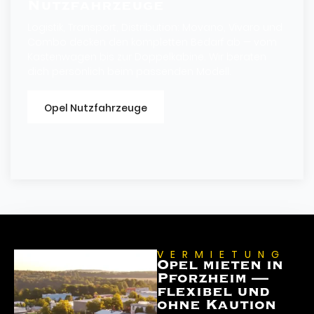
Nutzfahrzeuge
Logistik, Transport, Distribution: Movano, Vivaro und
Combo decken den kompletten Bedarf ab — vom
Kastenwagen bis zur Doppelkabine. Wir beraten
dich persönlich beim passenden Modell.
Opel Nutzfahrzeuge
VERMIETUNG
Opel mieten in
Pforzheim —
flexibel und
ohne Kaution