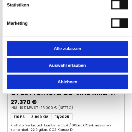
Statistiken
Marketing
Alle zulassen
Auswahl erlauben
Ablehnen
OPEL Frontera GS-Line Mild-
Hybrid 1.2*AT*7-Sitzer*
27.370 €
INKL. 19% MWST.
23.000 € (NETTO)
110 PS
3.999 KM
11/2025
Kraftstoffverbrauch kombiniert: 5.4 l/100km; CO2-Emissionen
kombiniert: 122.0 g/km; CO2-Klasse: D