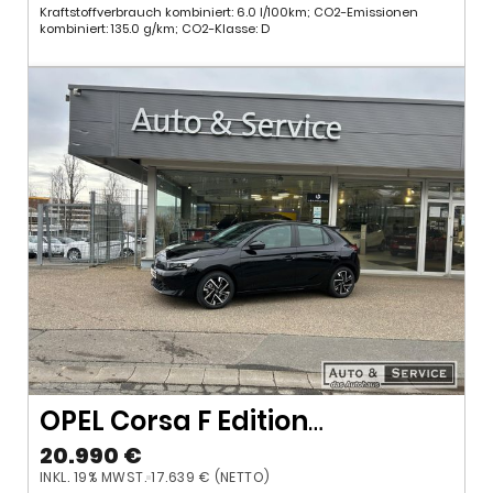
Kraftstoffverbrauch kombiniert: 6.0 l/100km; CO2-Emissionen
kombiniert: 135.0 g/km; CO2-Klasse: D
OPEL Corsa F Edition
1.2AT*LED*Sofort-Verfügbar*
20.990 €
INKL. 19% MWST.
17.639 € (NETTO)