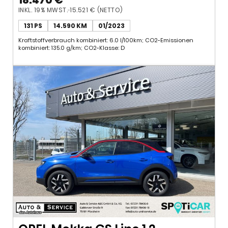
Kilometer*LED*CAM*
INKL. 19% MWST.
15.521 € (NETTO)
131 PS
14.590 KM
01/2023
Kraftstoffverbrauch kombiniert: 6.0 l/100km; CO2-Emissionen
kombiniert: 135.0 g/km; CO2-Klasse: D