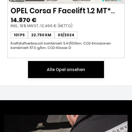
OPEL Corsa F Facelift 1.2 MT*
74kW*LED*CAM*SHZ*
14.870 €
INKL. 19% MWST.
12.496 € (NETTO)
101 PS
22.750 KM
03/2024
Kraftstoffverbrauch kombiniert: 5.4 l/100km; CO2-Emissionen
kombiniert: 117.0 g/km; CO2-Klasse: D
Alle Opel ansehen