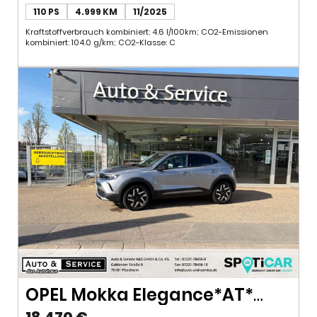
110 PS
4.999 KM
11/2025
Kraftstoffverbrauch kombiniert: 4.6 l/100km; CO2-Emissionen
kombiniert: 104.0 g/km; CO2-Klasse: C
OPEL Mokka Elegance*AT*
1.2*wenig
18.470 €