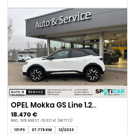
OPEL Mokka GS Line 1.2
AT*LED*CAM**LED*PDC*
18.470 €
INKL. 19% MWST.
15.521 € (NETTO)
131 PS
37.775 KM
12/2023