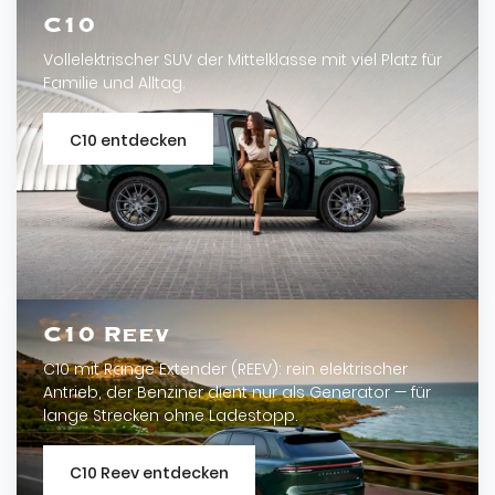
C10
Vollelektrischer SUV der Mittelklasse mit viel Platz für
Familie und Alltag.
C10 entdecken
C10 Reev
C10 mit Range Extender (REEV): rein elektrischer
Antrieb, der Benziner dient nur als Generator — für
lange Strecken ohne Ladestopp.
C10 Reev entdecken