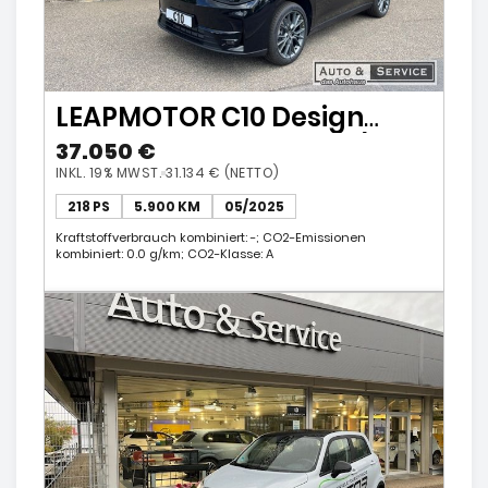
LEAPMOTOR C10 Design
Premium-Elektro-SUV /
37.050 €
Top-Ausstattung
INKL. 19% MWST.
31.134 € (NETTO)
218 PS
5.900 KM
05/2025
Kraftstoffverbrauch kombiniert: -; CO2-Emissionen
kombiniert: 0.0 g/km; CO2-Klasse: A