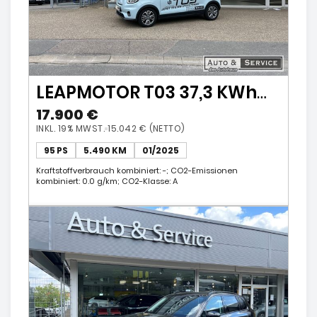
LEAPMOTOR T03 37,3 KWh
EV Panorama Navi ACC
17.900 €
Klimaautom
INKL. 19% MWST.
15.042 € (NETTO)
95 PS
5.490 KM
01/2025
Kraftstoffverbrauch kombiniert: -; CO2-Emissionen
kombiniert: 0.0 g/km; CO2-Klasse: A