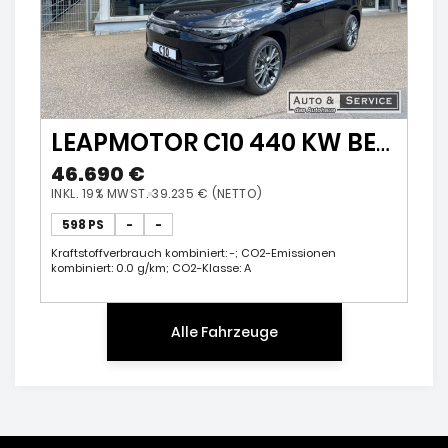
LEAPMOTOR C10 440 KW BEV
ProMax 800V Design AWD
46.690 €
Panorama N
INKL. 19% MWST.
39.235 € (NETTO)
598 PS
-
-
Kraftstoffverbrauch kombiniert: -; CO2-Emissionen
kombiniert: 0.0 g/km; CO2-Klasse: A
Alle Fahrzeuge