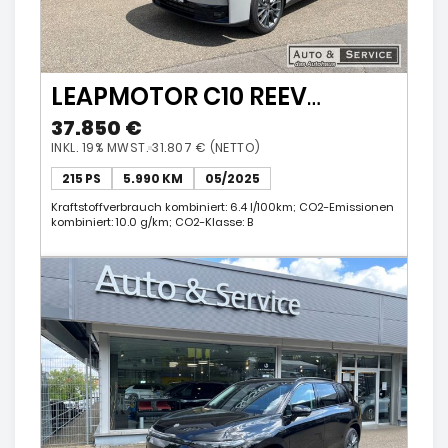
LEAPMOTOR C10 REEV
DESIGN 28,4
37.850 €
KWh+NAVI+360°KAMERA+PANO
INKL. 19% MWST.
31.807 € (NETTO)
215 PS
5.990 KM
05/2025
Kraftstoffverbrauch kombiniert: 6.4 l/100km; CO2-Emissionen
kombiniert: 10.0 g/km; CO2-Klasse: B