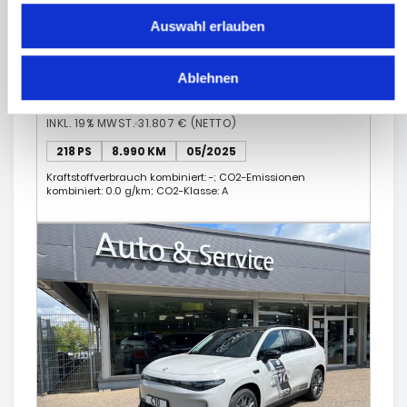
Auswahl erlauben
LEAPMOTOR C10 Design
Ablehnen
Premium-Elektro-SUV /
37.850 €
Top-Ausstattung
INKL. 19% MWST.
31.807 € (NETTO)
218 PS
8.990 KM
05/2025
Kraftstoffverbrauch kombiniert: -; CO2-Emissionen
kombiniert: 0.0 g/km; CO2-Klasse: A