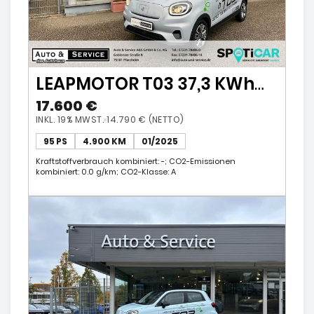
LEAPMOTOR T03 37,3 KWh
EV Panorama Navi ACC
17.600 €
Klimaautom
INKL. 19% MWST.
14.790 € (NETTO)
95 PS
4.900 KM
01/2025
Kraftstoffverbrauch kombiniert: -; CO2-Emissionen
kombiniert: 0.0 g/km; CO2-Klasse: A