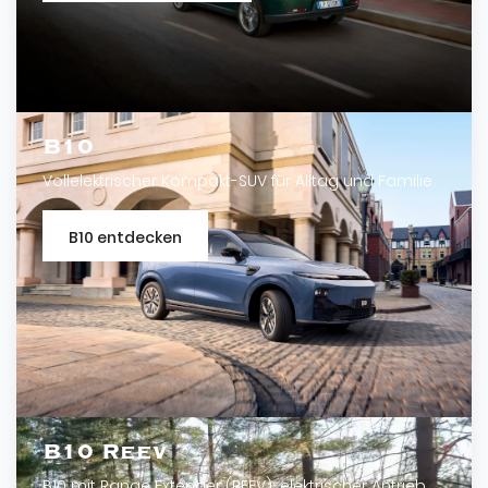
B10
Vollelektrischer Kompakt-SUV für Alltag und Familie.
B10 entdecken
B10 Reev
B10 mit Range Extender (REEV): elektrischer Antrieb