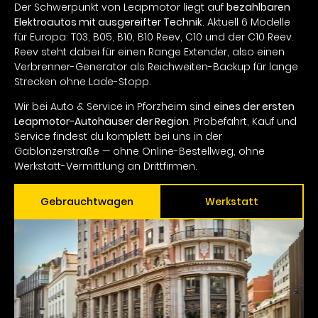
Der Schwerpunkt von Leapmotor liegt auf
bezahlbaren
Elektroautos mit ausgereifter Technik
. Aktuell 6 Modelle
für Europa: T03, B05, B10, B10 Reev, C10 und der C10 Reev.
Reev steht dabei für einen Range Extender, also einen
Verbrenner-Generator als Reichweiten-Backup für lange
Strecken ohne Lade-Stopp.
Wir bei Auto & Service in Pforzheim sind
eines der ersten
Leapmotor-Autohäuser der Region
. Probefahrt, Kauf und
Service findest du komplett bei uns in der
Gablonzerstraße — ohne Online-Bestellweg, ohne
Werkstatt-Vermittlung an Drittfirmen.
Gebrauchtwagen
Werkstatt