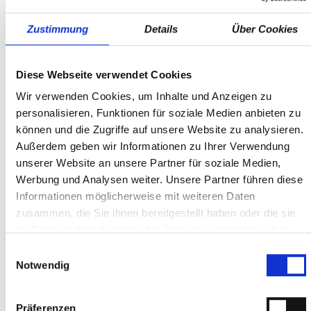
Zustimmung
Details
Über Cookies
Diese Webseite verwendet Cookies
Wir verwenden Cookies, um Inhalte und Anzeigen zu
personalisieren, Funktionen für soziale Medien anbieten zu
können und die Zugriffe auf unsere Website zu analysieren.
Außerdem geben wir Informationen zu Ihrer Verwendung
unserer Website an unsere Partner für soziale Medien,
Werbung und Analysen weiter. Unsere Partner führen diese
Crosscamp 640 CV *Markise
Informationen möglicherweise mit weiteren Daten
*Komfort-Paket
59.900 €
zusammen, die Sie ihnen bereitgestellt haben oder die sie
INKL. 19% MWST.
50.336 € (NETTO)
im Rahmen Ihrer Nutzung der Dienste gesammelt haben.
140 PS
10 KM
-
Einwilligungsauswahl
Kraftstoffverbrauch kombiniert: -; CO2-Emissionen kombiniert: -;
Notwendig
CO2-Klasse: -
Präferenzen