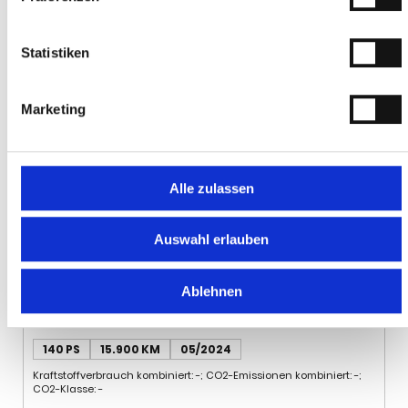
Statistiken
Marketing
Alle zulassen
Auswahl erlauben
MALIBU 640 First Class - Two
Ablehnen
Room Charming GT Skyview
78.900 €
INKL. 19% MWST.
66.303 € (NETTO)
140 PS
15.900 KM
05/2024
Kraftstoffverbrauch kombiniert: -; CO2-Emissionen kombiniert: -;
CO2-Klasse: -