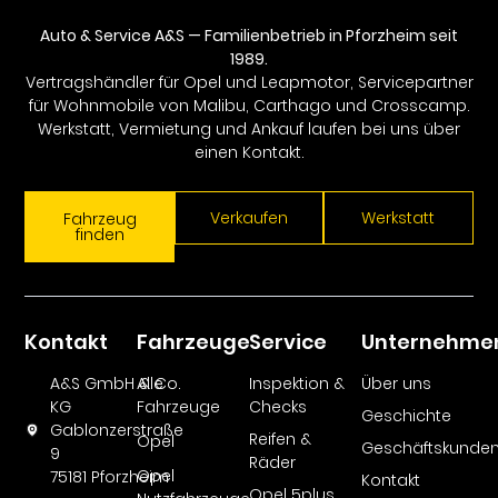
Auto & Service A&S — Familienbetrieb in Pforzheim seit
1989.
Vertragshändler für Opel und Leapmotor, Servicepartner
für Wohnmobile von Malibu, Carthago und Crosscamp.
Werkstatt, Vermietung und Ankauf laufen bei uns über
einen Kontakt.
Verkaufen
Werkstatt
Fahrzeug
finden
Kontakt
Fahrzeuge
Service
Unternehme
A&S GmbH & Co.
Alle
Inspektion &
Über uns
KG
Fahrzeuge
Checks
Geschichte
Gablonzerstraße
Reifen &
Opel
Geschäftskunde
9
Räder
Opel
75181 Pforzheim
Kontakt
Opel 5plus