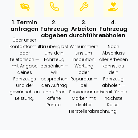
1. Termin
2.
3.
4.
anfragen
Fahrzeug
Arbeiten
Fahrzeug
abgeben
durchführen
abholen
Über unser
Kontaktformular
Du übergibst
Wir kümmern
Nach
oder
uns dein
uns um
Abschluss
telefonisch —
Fahrzeug
Inspektion,
aller Arbeiten
mit Angabe
persönlich —
Wartung
kannst du
deines
wir
oder
dein
Fahrzeugs
besprechen
Reparatur —
Fahrzeug
und der
den Auftrag
bei
abholen —
gewünschten
und klären
Servicepartner-
bereit für die
Leistung.
offene
Marken mit
nächste
Punkte.
direkter
Reise.
Herstellerabrechnung.