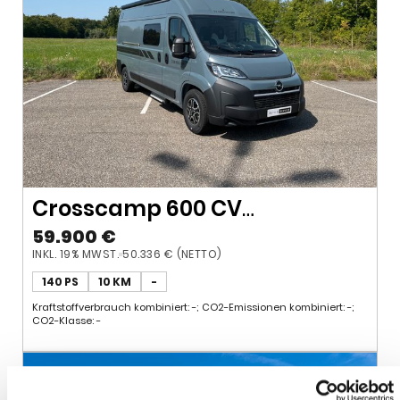
Crosscamp 600 CV
*Automatik *Markise
59.900 €
INKL. 19% MWST.
50.336 € (NETTO)
140 PS
10 KM
-
Kraftstoffverbrauch kombiniert: -; CO2-Emissionen kombiniert: -;
CO2-Klasse: -