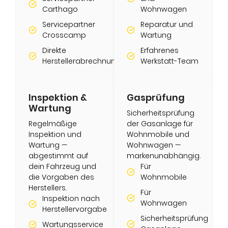
Carthago
Wohnwagen
Servicepartner
Reparatur und
Crosscamp
Wartung
Direkte
Erfahrenes
Herstellerabrechnung
Werkstatt-Team
Inspektion &
Gasprüfung
Wartung
Sicherheitsprüfung
Regelmäßige
der Gasanlage für
Inspektion und
Wohnmobile und
Wartung —
Wohnwagen —
abgestimmt auf
markenunabhängig.
dein Fahrzeug und
Für
die Vorgaben des
Wohnmobile
Herstellers.
Für
Inspektion nach
Wohnwagen
Herstellervorgabe
Sicherheitsprüfung
Wartungsservice