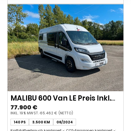
MALIBU 600 Van LE Preis Inkl.
Premium Paket
77.900 €
INKL. 19% MWST.
65.462 € (NETTO)
140 PS
3.500 KM
06/2024
Kraftstoffverbrauch kombiniert: -; CO2-Emissionen kombiniert: -;