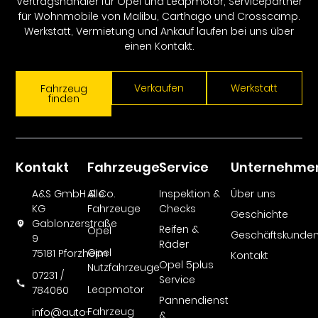
Vertragshändler für Opel und Leapmotor, Servicepartner
für Wohnmobile von Malibu, Carthago und Crosscamp.
Werkstatt, Vermietung und Ankauf laufen bei uns über
einen Kontakt.
Verkaufen
Werkstatt
Fahrzeug
finden
Kontakt
Fahrzeuge
Service
Unternehme
A&S GmbH & Co.
Alle
Inspektion &
Über uns
KG
Fahrzeuge
Checks
Geschichte
Gablonzerstraße
Reifen &
Opel
Geschäftskunde
9
Räder
Opel
75181 Pforzheim
Kontakt
Opel 5plus
Nutzfahrzeuge
07231 /
Service
Leapmotor
784060
Pannendienst
Fahrzeug
info@auto-
&