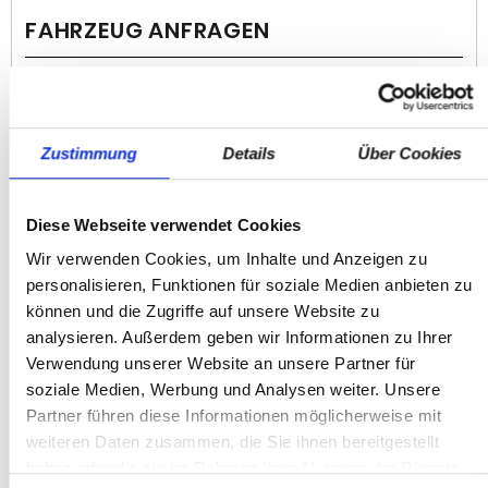
FAHRZEUG ANFRAGEN
Zustimmung
Details
Über Cookies
Anrede
*
Herr
Frau
Diese Webseite verwendet Cookies
Vorname
*
Wir verwenden Cookies, um Inhalte und Anzeigen zu
personalisieren, Funktionen für soziale Medien anbieten zu
können und die Zugriffe auf unsere Website zu
Nachname
*
analysieren. Außerdem geben wir Informationen zu Ihrer
Verwendung unserer Website an unsere Partner für
soziale Medien, Werbung und Analysen weiter. Unsere
Partner führen diese Informationen möglicherweise mit
E-Mail Adresse
*
weiteren Daten zusammen, die Sie ihnen bereitgestellt
haben oder die sie im Rahmen Ihrer Nutzung der Dienste