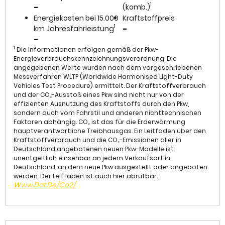
1
-
(komb.)
Energiekosten bei 15.000
Kraftstoffpreis
1
km Jahresfahrleistung
-
-
1
Die Informationen erfolgen gemäß der Pkw-
Energieverbrauchskennzeichnungsverordnung. Die
angegebenen Werte wurden nach dem vorgeschriebenen
Messverfahren WLTP (Worldwide Harmonised Light-Duty
Vehicles Test Procedure) ermittelt. Der Kraftstoffverbrauch
und der CO₂-Ausstoß eines Pkw sind nicht nur von der
effizienten Ausnutzung des Kraftstoffs durch den Pkw,
sondern auch vom Fahrstil und anderen nichttechnischen
Faktoren abhängig. CO₂ ist das für die Erderwärmung
hauptverantwortliche Treibhausgas. Ein Leitfaden über den
Kraftstoffverbrauch und die CO₂-Emissionen aller in
Deutschland angebotenen neuen Pkw-Modelle ist
unentgeltlich einsehbar an jedem Verkaufsort in
Deutschland, an dem neue Pkw ausgestellt oder angeboten
werden. Der Leitfaden ist auch hier abrufbar:
Www.dat.de/co2/