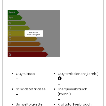
1
1
CO₂-Klasse
CO₂-Emissionen (komb.)
-
-
Schadstoffklasse
Energieverbrauch
1
-
(komb.)
-
Umweltplakette
Kraftstoffverbrauch