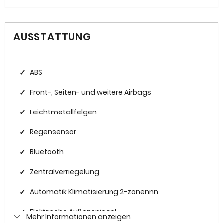
HISTORIE
AUSSTATTUNG
Zustand
Neu
✓
ABS
Farbe
Grau
✓
Front-, Seiten- und weitere Airbags
Farbe (Hersteller)
✓
Leichtmetallfelgen
TUNDRA GRAY
✓
Regensensor
✓
Bluetooth
AUSSTATTUNG
✓
Zentralverriegelung
Anzahl der Türen
✓
Automatik Klimatisierung 2-zonennn
4/5
✓
Elektrische Außenspiegel
Mehr Informationen anzeigen
Anzahl Sitzplätze