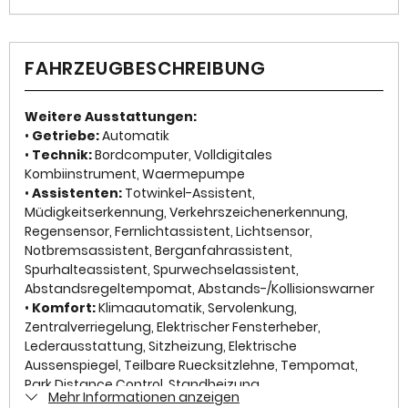
5
✓
Elektrische Fensterheber
Innenfarbe
✓
ESP
FAHRZEUGBESCHREIBUNG
Schwarz
✓
Freisprecheinrichtung
Innenausstattung
Weitere Ausstattungen:
✓
Wegfahrsperre
Imitation leather
•
Getriebe:
Automatik
•
Technik:
Bordcomputer, Volldigitales
✓
Isofix
Klimatisierung
Kombiinstrument, Waermepumpe
Automatic climatisation 2 zones
•
Assistenten:
Totwinkel-Assistent,
✓
Multifunktionslenkrad
Müdigkeitserkennung, Verkehrszeichenerkennung,
Airbag
Regensensor, Fernlichtassistent, Lichtsensor,
✓
LED-Scheinwerfer
Notbremsassistent, Berganfahrassistent,
Front-, Seiten- und weitere Airbags
Spurhalteassistent, Spurwechselassistent,
✓
Servolenkung
Abstandsregeltempomat, Abstands-/Kollisionswarner
Ausstattungslinie
✓
Traktionskontrolle
•
Komfort:
Klimaautomatik, Servolenkung,
design
Zentralverriegelung, Elektrischer Fensterheber,
✓
Lederlenkrad
Lederausstattung, Sitzheizung, Elektrische
Aussenspiegel, Teilbare Ruecksitzlehne, Tempomat,
✓
Reifendruckkontrolle
Park Distance Control, Standheizung,
Mehr Informationen anzeigen
Multifunktionslenkrad, Keyless Go Startfunktion,