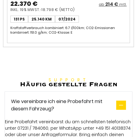
1.2*AT*LED*Navi*360°CAM*1.Ha
22.370 €
214 €
ab
mtl.
INKL. 19% MWST.
18.798 € (NETTO)
131 PS
25.140 KM
07/2024
Kraftstoffverbrauch kombiniert: 6.7 l/100km; CO2-Emissionen
kombiniert: 151.0 g/km; CO2-Klasse: E
SUPPORT
Häufig gestellte Fragen
Wie vereinbare ich eine Probefahrt mit
diesem Fahrzeug?
Eine Probefahrt vereinbarst du am schnellsten telefonisch
unter 07231 / 784060, per WhatsApp unter +49 151 40138374
oder über unser Anfrageformular. Bring einfach deinen