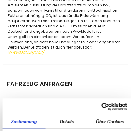
Glazed Green, Heckscheibe getönt, Luftqualitätssensor
effizienten Ausnutzung des Kraftstoffs durch den Pkw,
mit automatischer Umluftkontrolle, Sitzbezug /
sondern auch vom Fahrstil und anderen nichttechnischen
Polsterung: Silikonleder Oeko-Tex (Kunstleder),
Faktoren abhängig. CO₂ ist das für die Erderwärmung
Fahrassistenz-System: Ablenkungswarner (Advanced
hauptverantwortliche Treibhausgas. Ein Leitfaden über den
Driver Distraction Warning, ADDW), Drive Recorder
Kraftstoffverbrauch und die CO₂-Emissionen aller in
(Dashcam) mit USB Speicher, Zentralverriegelung mit
Deutschland angebotenen neuen Pkw-Modelle ist
unentgeltlich einsehbar an jedem Verkaufsort in
Kindersicherung, Innenausstattung: Interieur Black /
Deutschland, an dem neue Pkw ausgestellt oder angeboten
Camel Brown, HV-Batterie 69,9 kWh, Airbag
werden. Der Leitfaden ist auch hier abrufbar:
Fahrer-/Beifahrerseite, Tagfahrlicht LED, Seitenairbag
Www.dat.de/co2/
vorn, Gepäckraumabdeckung / Rollo, Ambiente-
Beleuchtung LED, Heckleuchten LED mit dynamischem
Blinklicht, Parkbremse elektrisch mit Auto-Hold-Funktion,
Wärmepumpe für Heizungs-/Klimaanlage,
Notrufsystem (eCall), Reifendruck-Kontrollsystem
FAHRZEUG ANFRAGEN
(TPMS), Türöffnungswarnung (DOW), 12 Lautsprecher,
aktiver Spurhalteassistent, Aufmerksamkeits-Assistent
(Müdigkeitserkennungs-Sensor), Außenspiegel elektr.
anklappbar mit Memory, Bremsassistent, Digitaler
Standort
Fahrzeugschlüssel im Smartphone, Fahrprofilauswahl
Auto & Service GmbH
(Fahrmodi), Fensterheber elektrisch vorn und hinten,
Zustimmung
Details
Über Cookies
Gablonzerstraße 9
Frontkollisionswarnung, getönte Seitenscheiben hinten,
75181 Pforzheim
Induktionsladeschale für Smartphone, Intelligente