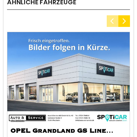
ÄHNLICHE FAHRZEUGE
1
I
Kr
ko
OPEL Grandland GS Line