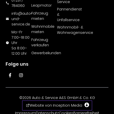
07231 /
Service
Leapmotor
784060
Pannendienst
Fahrzeug
info@auto-
&
mieten
und-
Unfallservice
service.de
Wohnmobile
Wohnmobil- &
mieten
Mo–Fr
Wohnwagenservice
7:00–18:00
Fahrzeug
Uhr
verkaufen
Sa 8:00–
Gewerbekunden
12:00 Uhr
Folge uns
©2026 Auto & Service A&S GmbH & Co. KG
Website von Inception Media
Impressum
Datenschutz
Cookies
Barrierefreiheit