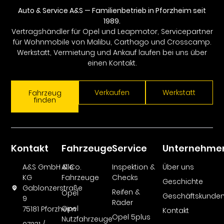
Auto & Service A&S — Familienbetrieb in Pforzheim seit
1989.
Vertragshändler für Opel und Leapmotor, Servicepartner
für Wohnmobile von Malibu, Carthago und Crosscamp.
Werkstatt, Vermietung und Ankauf laufen bei uns über
einen Kontakt.
Verkaufen
Werkstatt
Fahrzeug
finden
Kontakt
Fahrzeuge
Service
Unternehme
A&S GmbH & Co.
Alle
Inspektion &
Über uns
KG
Fahrzeuge
Checks
Geschichte
Gablonzerstraße
Reifen &
Opel
Geschäftskunde
9
Räder
Opel
75181 Pforzheim
Kontakt
Opel 5plus
Nutzfahrzeuge