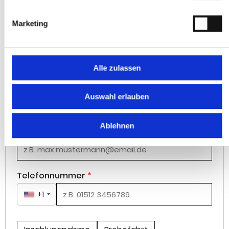
Anrede
*
Herr
Frau
Marketing
Vorname
*
Alle zulassen
Nachname
*
Auswahl erlauben
Ablehnen
E-Mail Adresse
*
Telefonnummer
*
+1