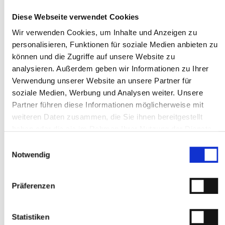
Geschwindigkeitsanpassung (ISA), Isofix-Aufnahmen
Telefon:
+497231784060
Diese Webseite verwendet Cookies
für Kindersitz, Kollisionswarnsystem hinten, Lenkrad
heizbar mit Multifunktion, Mittelarmlehne vorn und
Mo-Fr: 7:00 - 18:00 Uhr
Wir verwenden Cookies, um Inhalte und Anzeigen zu
hinten, Müdigkeits-Warner, Nebelscheinwerfer LED,
Sa: 8:00 - 12:00 Uhr
personalisieren, Funktionen für soziale Medien anbieten zu
Nebelschlussleuchte LED, NFC Schlüsselkarte,
können und die Zugriffe auf unsere Website zu
Ansprechpartner
Panoramadach (Glas) mit Sonnenschutz elektrisch,
analysieren. Außerdem geben wir Informationen zu Ihrer
Radioempfang Digital (DAB), Sitzheizung vorn
Verwendung unserer Website an unsere Partner für
• Int.KnNr: 61787
• Änderungen, Zwischenverkauf und Irrtümer
soziale Medien, Werbung und Analysen weiter. Unsere
vorbehalten.
Partner führen diese Informationen möglicherweise mit
---- quality by dotzilla
weiteren Daten zusammen, die Sie ihnen bereitgestellt
haben oder die sie im Rahmen Ihrer Nutzung der Dienste
gesammelt haben.
Einwilligungsauswahl
Notwendig
Volker Drodofsky
Geschäftsführer
Präferenzen
Telefon:
+497231784060
Statistiken