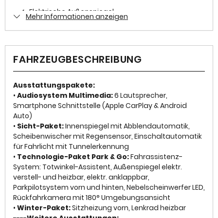
Zustand
✓
Elektrische Außenspiegel
Mehr Informationen anzeigen
Gebraucht
✓
Elektrische Fensterheber
Farbe
✓
ESP
Grau Metallic
FAHRZEUGBESCHREIBUNG
✓
Freisprecheinrichtung
Farbe (Hersteller)
QUARTZ/ARTENSE GREY
Ausstattungspakete:
✓
Wegfahrsperre
•
Audiosystem Multimedia:
6 Lautsprecher,
Smartphone Schnittstelle (Apple CarPlay & Android
✓
Isofix
AUSSTATTUNG
Auto)
•
Sicht-Paket:
Innenspiegel mit Abblendautomatik,
✓
Multifunktionslenkrad
Scheibenwischer mit Regensensor, Einschaltautomatik
Anzahl der Türen
für Fahrlicht mit Tunnelerkennung
✓
LED-Scheinwerfer
•
Technologie-Paket Park & Go:
Fahrassistenz-
4/5
System: Totwinkel-Assistent, Außenspiegel elektr.
✓
Servolenkung
verstell- und heizbar, elektr. anklappbar,
Anzahl Sitzplätze
✓
Traktionskontrolle
Parkpilotsystem vorn und hinten, Nebelscheinwerfer LED,
5
Rückfahrkamera mit 180° Umgebungsansicht
✓
Lederlenkrad
•
Winter-Paket:
Sitzheizung vorn, Lenkrad heizbar
Innenfarbe
----
Weitere Ausstattungen: