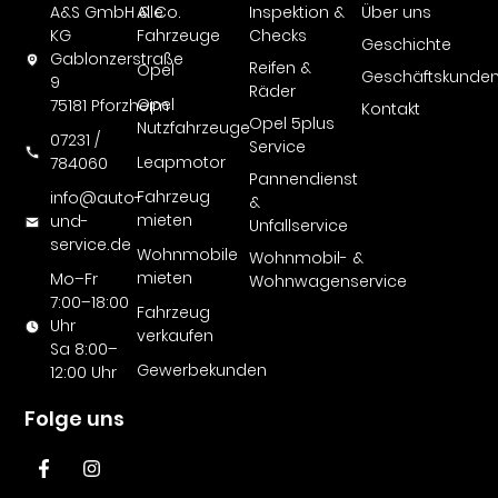
A&S GmbH & Co.
Alle
Inspektion &
Über uns
KG
Fahrzeuge
Checks
Geschichte
Gablonzerstraße
Reifen &
Opel
Geschäftskunde
9
Räder
Opel
75181 Pforzheim
Kontakt
Opel 5plus
Nutzfahrzeuge
07231 /
Service
Leapmotor
784060
Pannendienst
Fahrzeug
info@auto-
&
mieten
und-
Unfallservice
service.de
Wohnmobile
Wohnmobil- &
mieten
Mo–Fr
Wohnwagenservice
7:00–18:00
Fahrzeug
Uhr
verkaufen
Sa 8:00–
Gewerbekunden
12:00 Uhr
Folge uns