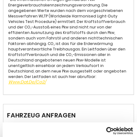
Chrom, Schadstoffarm nach Abgasnorm Euro 6e, Anti-
Energieverbrauchskennzeichnungsverordnung. Die
Blockier-System (ABS), Tagfahrlicht LED, Seitenairbag
angegebenen Werte wurden nach dem vorgeschriebenen
vorn, Kopf-Airbag-System, Getriebe Automatik - mit
Messverfahren WLTP (Worldwide Harmonised Light-Duty
Start-/Stop (8-Stufen), Antriebsart: Frontantrieb,
Vehicles Test Procedure) ermittelt. Der Kraftstoffverbrauch
und der CO₂-Ausstoß eines Pkw sind nicht nur von der
Bluetooth Audio-Streaming, DAB-Tuner (Radioempfang
effizienten Ausnutzung des Kraftstoffs durch den Pkw,
digital), Dachhimmel grau, Fernlichtassistent,
sondern auch vom Fahrstil und anderen nichttechnischen
Feststellbremse elektrisch, Freisprechanlage Bluetooth,
Faktoren abhängig. CO₂ ist das für die Erderwärmung
Gepäck-/Laderaumboden doppelt, Klimaautomatik,
hauptverantwortliche Treibhausgas. Ein Leitfaden über den
Mineraleffekt-Lackierung, Motor 1,2 Ltr. - 96 kW, MP3-
Kraftstoffverbrauch und die CO₂-Emissionen aller in
Schnittstelle für Mobiltelefon/Handy,
Deutschland angebotenen neuen Pkw-Modelle ist
unentgeltlich einsehbar an jedem Verkaufsort in
Müdigkeitserkennungs-Sensor, Smartphone
Deutschland, an dem neue Pkw ausgestellt oder angeboten
Schnittstelle, Start/Stop-Anlage, Totwinkel-Assistent,
werden. Der Leitfaden ist auch hier abrufbar:
Verkehrszeichenerkennung, Wärmeschutzverglasung,
Www.dat.de/co2/
Wärmeschutzverglasung hinten abgedunkelt (Solar-
Protect), Winter-Paket
• Int.KnNr: W003954
• Änderungen, Zwischenverkauf und Irrtümer
vorbehalten.
FAHRZEUG ANFRAGEN
Die im Inserat gemachten Angaben sind unverbindliche
Beschreibungen. Sie stellen keine zugesichtern
Eigenschaften dar.
Der Verkäufer haftet nicht für Irrtürmer, Eingabefehler