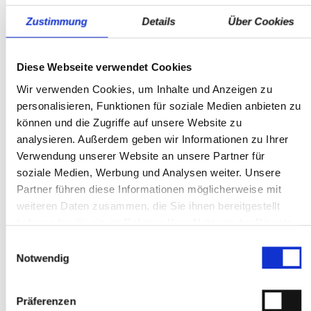
Standort
und Datenübermittlungsfehler / Änderungen,
Zustimmung
Details
Über Cookies
Auto & Service GmbH
Zwischenverkauf und Irrtürmer vorbehalten.
Gablonzerstraße 9
---- quality by dotzilla
75181 Pforzheim
Diese Webseite verwendet Cookies
Telefon:
+497231784060
Wir verwenden Cookies, um Inhalte und Anzeigen zu
Mo-Fr: 7:00 - 18:00 Uhr
personalisieren, Funktionen für soziale Medien anbieten zu
Sa: 8:00 - 12:00 Uhr
können und die Zugriffe auf unsere Website zu
analysieren. Außerdem geben wir Informationen zu Ihrer
Ansprechpartner
Verwendung unserer Website an unsere Partner für
soziale Medien, Werbung und Analysen weiter. Unsere
Partner führen diese Informationen möglicherweise mit
weiteren Daten zusammen, die Sie ihnen bereitgestellt
haben oder die sie im Rahmen Ihrer Nutzung der Dienste
gesammelt haben.
Einwilligungsauswahl
Notwendig
Volker Drodofsky
Präferenzen
Geschäftsführer