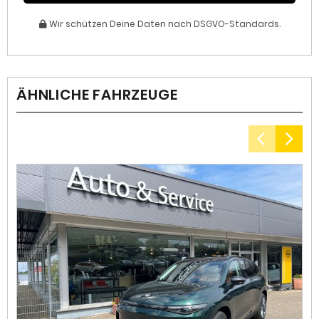
Wir schützen Deine Daten nach DSGVO-Standards.
ÄHNLICHE FAHRZEUGE
3
I
Kr
ko