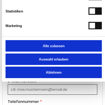
Telefon:
+497231784060
Statistiken
Anrede
*
Marketing
Herr
Frau
Vorname
*
Alle zulassen
Auswahl erlauben
Nachname
*
Ablehnen
E-Mail Adresse
*
Telefonnummer
*