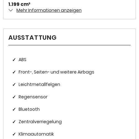
1.199 cm³
Mehr Informationen anzeigen
Antriebsart
Frontantrieb
AUSSTATTUNG
Zylinder
3
Karosserieform
✓
ABS
Geländewagen
✓
Front-, Seiten- und weitere Airbags
✓
Leichtmetallfelgen
HISTORIE
✓
Regensensor
Kilometerstand
✓
Bluetooth
14.590 km
✓
Zentralverriegelung
Erstzulassung
2023-01
✓
Klimaautomatik