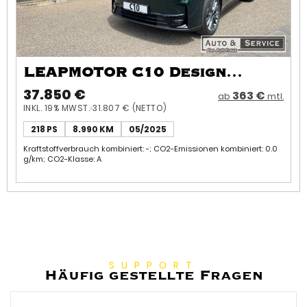
LEAPMOTOR C10 Design
Premium-Elektro-SUV / Top-
37.850 €
363 €
ab
mtl.
INKL. 19% MWST.
31.807 € (NETTO)
Ausstattung
218 PS
8.990 KM
05/2025
Kraftstoffverbrauch kombiniert: -; CO2-Emissionen kombiniert: 0.0
g/km; CO2-Klasse: A
SUPPORT
Häufig gestellte Fragen