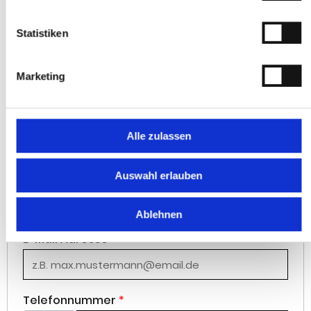
Telefon:
+497231784060
Statistiken
Anrede
*
Marketing
Herr
Frau
Vorname
*
Alle zulassen
Auswahl erlauben
Nachname
*
Ablehnen
E-Mail Adresse
*
Telefonnummer
*