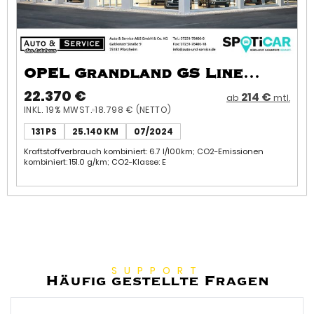
OPEL Grandland GS Line
1.2*AT*LED*Navi*360°CAM*1.Ha
22.370 €
214 €
ab
mtl.
INKL. 19% MWST.
18.798 € (NETTO)
131 PS
25.140 KM
07/2024
Kraftstoffverbrauch kombiniert: 6.7 l/100km; CO2-Emissionen
kombiniert: 151.0 g/km; CO2-Klasse: E
SUPPORT
Häufig gestellte Fragen