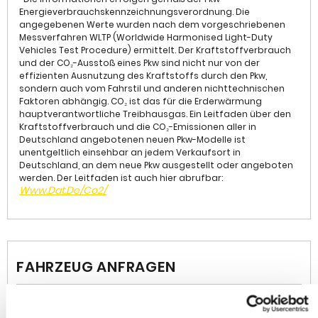
Kontrollsystem, Geschwindigkeits-Regelanlage
Energieverbrauchskennzeichnungsverordnung. Die
(Tempomat), Getriebe Automatik - mit Start-/Stop (6-
angegebenen Werte wurden nach dem vorgeschriebenen
Stufen), Schadstoffarm nach Abgasnorm Euro 6e,
Messverfahren WLTP (Worldwide Harmonised Light-Duty
Scheinwerfer LED Eco, Airbag Fahrer-/Beifahrerseite,
Vehicles Test Procedure) ermittelt. Der Kraftstoffverbrauch
und der CO₂-Ausstoß eines Pkw sind nicht nur von der
Anti-Blockier-System (ABS), Rücksitz geteilt / klappbar,
effizienten Ausnutzung des Kraftstoffs durch den Pkw,
Tagfahrlicht LED, Seitenairbag vorn, Wegfahrsperre,
sondern auch vom Fahrstil und anderen nichttechnischen
Kopf-Airbag-System, Fensterheber elektrisch vorn und
Faktoren abhängig. CO₂ ist das für die Erderwärmung
hinten, One-Touch-Funktion, 12V-Steckdose,
hauptverantwortliche Treibhausgas. Ein Leitfaden über den
Antriebsart: Frontantrieb, Audiobedienung am Lenkrad,
Kraftstoffverbrauch und die CO₂-Emissionen aller in
Berg-Anfahr-Assistent - HSA Hill Start Assist,
Deutschland angebotenen neuen Pkw-Modelle ist
unentgeltlich einsehbar an jedem Verkaufsort in
Bremsassistent, DAB-Tuner (Radioempfang digital),
Deutschland, an dem neue Pkw ausgestellt oder angeboten
Dach in Wagenfarbe, Elektron. Stabilitäts-Programm,
werden. Der Leitfaden ist auch hier abrufbar:
Fernlichtassistent, Kopfstützen hinten, Lederlenkrad - 3
Www.dat.de/co2/
Speichen, Mineraleffekt-Lackierung, Motor 1,2 Ltr. - 96
kW, Spurverlassenswarnung, Start/Stop-Anlage,
Verkehrszeichenerkennung, Wärmeschutzverglasung
hinten abgedunkelt (Solar-Protect)
• Int.KnNr: 4119155
FAHRZEUG ANFRAGEN
• Änderungen, Zwischenverkauf und Irrtümer
vorbehalten.
Die im Inserat gemachten Angaben sind unverbindliche
Beschreibungen. Sie stellen keine zugesichtern