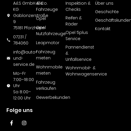
A&S GmbH & Co.
Alle
Inspektion &
Über uns
KG
Fahrzeuge
Checks
Geschichte
Gablonzerstraße
Reifen &
Opel
Geschäftskunde
9
Räder
Opel
75181 Pforzheim
Kontakt
Opel 5plus
Nutzfahrzeuge
07231 /
Service
Leapmotor
784060
Pannendienst
Fahrzeug
info@auto-
&
mieten
und-
Unfallservice
service.de
Wohnmobile
Wohnmobil- &
mieten
Mo–Fr
Wohnwagenservice
7:00–18:00
Fahrzeug
Uhr
verkaufen
Sa 8:00–
Gewerbekunden
12:00 Uhr
Folge uns