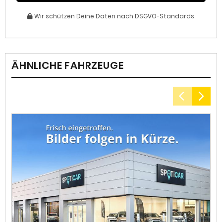
Wir schützen Deine Daten nach DSGVO-Standards.
ÄHNLICHE FAHRZEUGE
1
I
Kr
ko