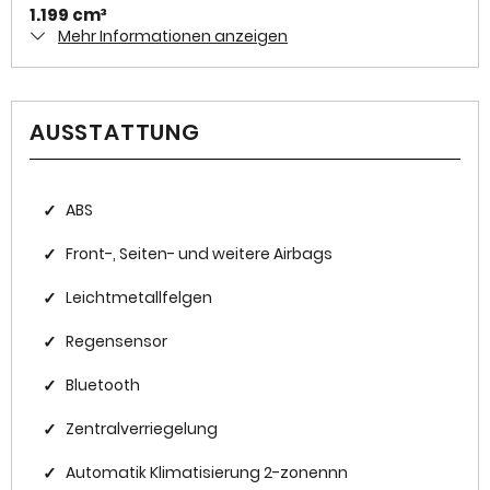
1.199 cm³
Mehr Informationen anzeigen
Antriebsart
Frontantrieb
AUSSTATTUNG
Zylinder
3
Karosserieform
✓
ABS
Geländewagen
✓
Front-, Seiten- und weitere Airbags
✓
Leichtmetallfelgen
HISTORIE
✓
Regensensor
Kilometerstand
✓
Bluetooth
12.750 km
✓
Zentralverriegelung
Erstzulassung
2024-06
✓
Automatik Klimatisierung 2-zonennn