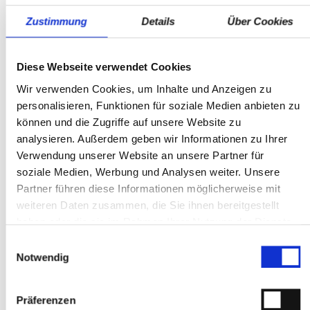
Standort
Eigenschaften dar.
Zustimmung
Details
Über Cookies
Auto & Service GmbH
Der Verkäufer haftet nicht für Irrtürmer, Eingabefehler
Gablonzerstraße 9
und Datenübermittlungsfehler / Änderungen,
75181 Pforzheim
Zwischenverkauf und Irrtürmer vorbehalten.
Diese Webseite verwendet Cookies
---- quality by dotzilla
Telefon:
+497231784060
Wir verwenden Cookies, um Inhalte und Anzeigen zu
Mo-Fr: 7:00 - 18:00 Uhr
personalisieren, Funktionen für soziale Medien anbieten zu
Sa: 8:00 - 12:00 Uhr
können und die Zugriffe auf unsere Website zu
analysieren. Außerdem geben wir Informationen zu Ihrer
Ansprechpartner
Verwendung unserer Website an unsere Partner für
soziale Medien, Werbung und Analysen weiter. Unsere
Partner führen diese Informationen möglicherweise mit
weiteren Daten zusammen, die Sie ihnen bereitgestellt
haben oder die sie im Rahmen Ihrer Nutzung der Dienste
gesammelt haben.
Einwilligungsauswahl
Notwendig
Volker Drodofsky
Präferenzen
Geschäftsführer