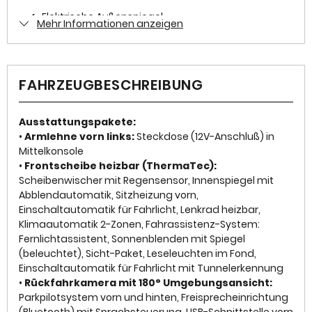
Zustand
✓
Elektrische Außenspiegel
Mehr Informationen anzeigen
Gebraucht
✓
Elektrische Fensterheber
Farbe
✓
ESP
Rot Metallic
FAHRZEUGBESCHREIBUNG
✓
Freisprecheinrichtung
Farbe (Hersteller)
Kardio Rot
Ausstattungspakete:
✓
Wegfahrsperre
•
Armlehne vorn links:
Steckdose (12V-Anschluß) in
Mittelkonsole
✓
Multifunktionslenkrad
AUSSTATTUNG
•
Frontscheibe heizbar (ThermaTec):
Scheibenwischer mit Regensensor, Innenspiegel mit
✓
LED-Scheinwerfer
Abblendautomatik, Sitzheizung vorn,
Anzahl der Türen
Einschaltautomatik für Fahrlicht, Lenkrad heizbar,
✓
Servolenkung
Klimaautomatik 2-Zonen, Fahrassistenz-System:
4/5
Fernlichtassistent, Sonnenblenden mit Spiegel
✓
Traktionskontrolle
(beleuchtet), Sicht-Paket, Leseleuchten im Fond,
Anzahl Sitzplätze
✓
Lederlenkrad
Einschaltautomatik für Fahrlicht mit Tunnelerkennung
5
•
Rückfahrkamera mit 180° Umgebungsansicht:
✓
Reifendruckkontrolle
Parkpilotsystem vorn und hinten, Freisprecheinrichtung
Innenfarbe
(Bluetooth) mit Sprachsteuerung, USB-Schnittstelle vorn