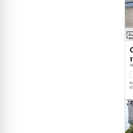
1
I
K
1