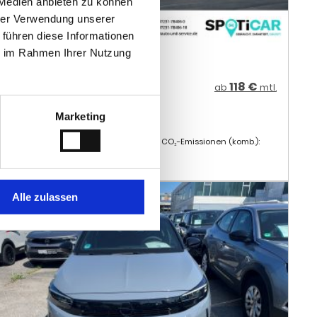
ie im Rahmen Ihrer Nutzung
PEL Corsa
2.270 €
118 €
ab
mtl.
KL. 19% MWST.
10.311 € (NETTO)
Marketing
101 PS
60.299 KM
03/2023
aftstoffverbrauch kombiniert: 5.5 l/100km; CO₂-Emissionen (komb.):
4.0 g/km; CO2-Klasse: D
Alle zulassen