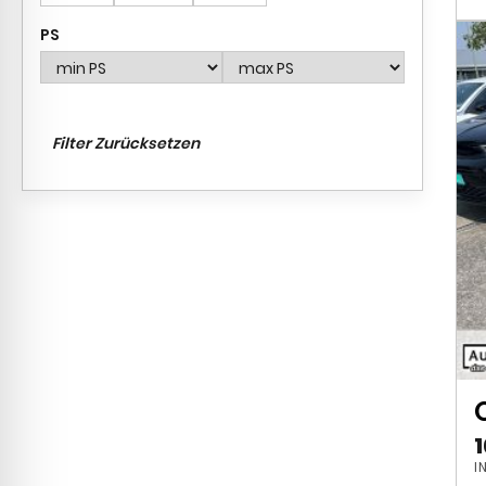
Filter Zurücksetzen
I
K
1