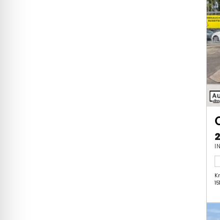
I
K
1