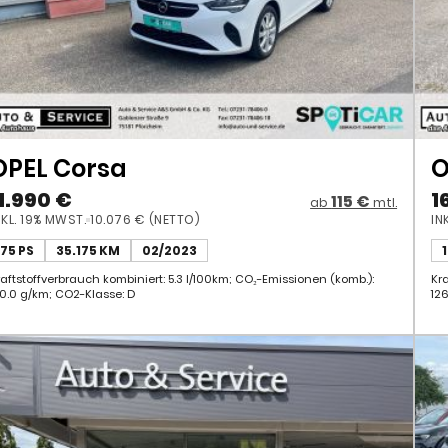
OPEL Corsa
O
1.990 €
1
115 €
ab
mtl.
NKL. 19% MWST.
10.076 € (NETTO)
IN
75 PS
35.175 KM
02/2023
raftstoffverbrauch kombiniert: 5.3 l/100km; CO₂-Emissionen (komb.):
Kr
20.0 g/km; CO2-Klasse: D
12