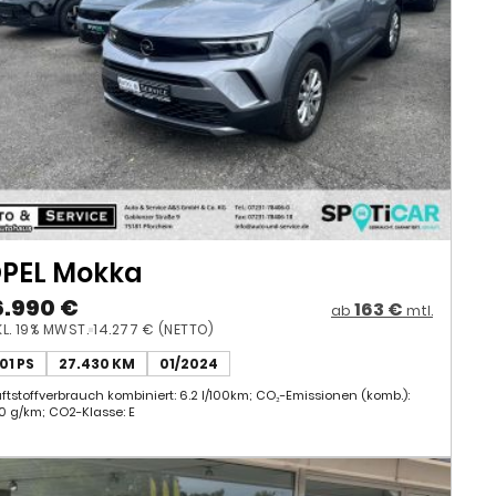
PEL Mokka
6.990 €
163 €
ab
mtl.
KL. 19% MWST.
14.277 € (NETTO)
101 PS
27.430 KM
01/2024
aftstoffverbrauch kombiniert: 6.2 l/100km; CO₂-Emissionen (komb.):
.0 g/km; CO2-Klasse: E