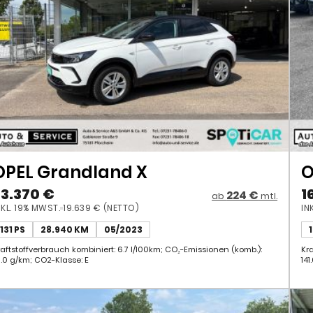
OPEL Grandland X
O
23.370 €
1
224 €
ab
mtl.
NKL. 19% MWST.
19.639 € (NETTO)
IN
131 PS
28.940 KM
05/2023
raftstoffverbrauch kombiniert: 6.7 l/100km; CO₂-Emissionen (komb.):
Kr
51.0 g/km; CO2-Klasse: E
141