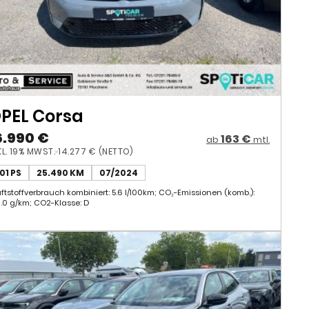
PEL Corsa
6.990 €
163 €
ab
mtl.
KL. 19% MWST.
14.277 € (NETTO)
101 PS
25.490 KM
07/2024
aftstoffverbrauch kombiniert: 5.6 l/100km; CO₂-Emissionen (komb.):
6.0 g/km; CO2-Klasse: D