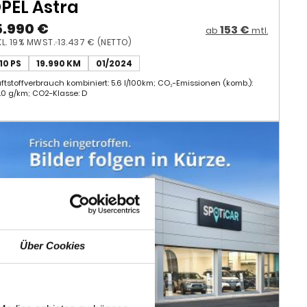
110 PS
19.990 KM
01/2024
aftstoffverbrauch kombiniert: 5.6 l/100km; CO₂-Emissionen (komb.):
7.0 g/km; CO2-Klasse: D
Über Cookies
 Medien anbieten zu können
hrer Verwendung unserer
 führen diese Informationen