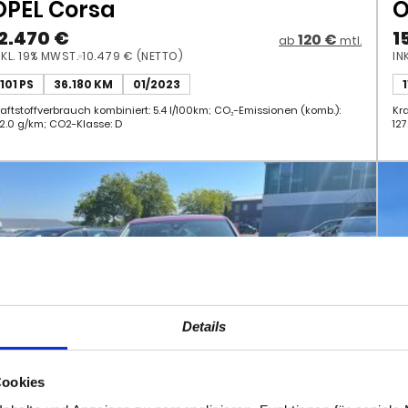
101 PS
36.180 KM
01/2023
raftstoffverbrauch kombiniert: 5.4 l/100km; CO₂-Emissionen (komb.):
Kr
22.0 g/km; CO2-Klasse: D
12
Details
Cookies
nhalte und Anzeigen zu personalisieren, Funktionen für soziale
Website zu analysieren. Außerdem geben wir Informationen zu I
r soziale Medien, Werbung und Analysen weiter. Unsere Partner