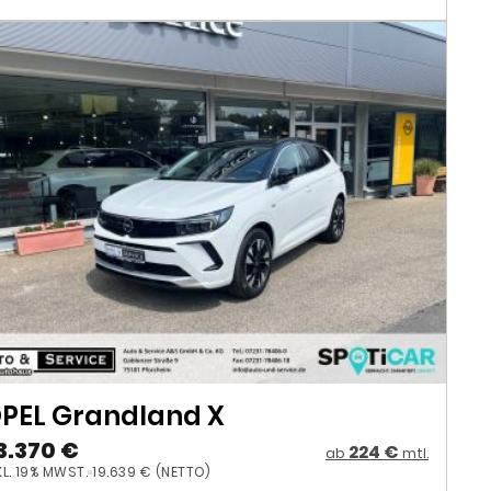
PEL Grandland X
3.370 €
224 €
ab
mtl.
KL. 19% MWST.
19.639 € (NETTO)
131 PS
47.185 KM
07/2023
aftstoffverbrauch kombiniert: 6.7 l/100km; CO₂-Emissionen (komb.):
.0 g/km; CO2-Klasse: E