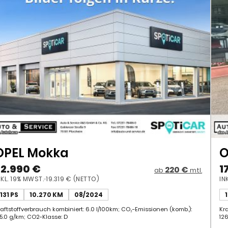
OPEL Mokka
O
22.990 €
1
220 €
ab
mtl.
NKL. 19% MWST.
19.319 € (NETTO)
IN
131 PS
10.270 KM
08/2024
raftstoffverbrauch kombiniert: 6.0 l/100km; CO₂-Emissionen (komb.):
Kr
35.0 g/km; CO2-Klasse: D
12