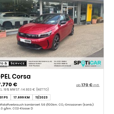
PEL Corsa
7.770 €
170 €
ab
mtl.
KL. 19% MWST.
14.933 € (NETTO)
101 PS
17.699 KM
11/2023
aftstoffverbrauch kombiniert: 5.6 l/100km; CO₂-Emissionen (komb.):
6.0 g/km; CO2-Klasse: D