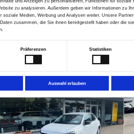
 Daten zusammen, die Sie ihnen bereitgestellt haben oder die s
OPEL Grandland X
O
n.
23.470 €
1
225 €
ab
mtl.
NKL. 19% MWST.
19.723 € (NETTO)
IN
Präferenzen
Statistiken
131 PS
11.620 KM
06/2024
raftstoffverbrauch kombiniert: 6.7 l/100km; CO₂-Emissionen (komb.):
Kr
51.0 g/km; CO2-Klasse: E
12
Auswahl erlauben