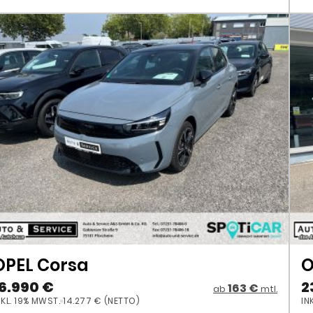
OPEL Corsa
O
16.990 €
2
163 €
ab
mtl.
NKL. 19% MWST.
14.277 € (NETTO)
IN
101 PS
25.150 KM
07/2024
raftstoffverbrauch kombiniert: 5.6 l/100km; CO₂-Emissionen (komb.):
Kr
26.0 g/km; CO2-Klasse: D
151