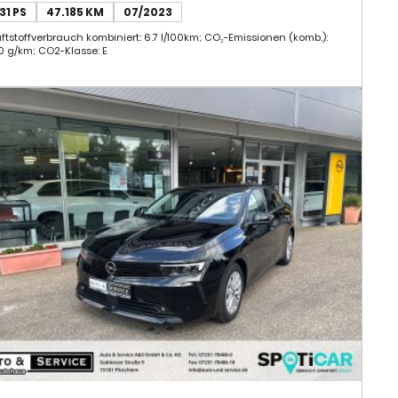
PEL Astra
5.990 €
153 €
ab
mtl.
KL. 19% MWST.
13.437 € (NETTO)