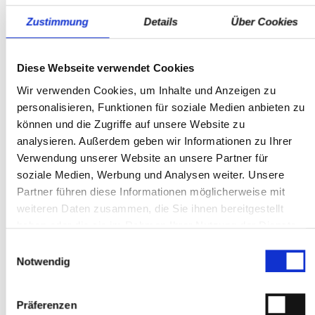
Standort
---- quality by dotzilla
Zustimmung
Details
Über Cookies
Auto & Service GmbH
Gablonzerstraße 9
75181 Pforzheim
Diese Webseite verwendet Cookies
Telefon:
+497231784060
Wir verwenden Cookies, um Inhalte und Anzeigen zu
Mo-Fr: 7:00 - 18:00 Uhr
personalisieren, Funktionen für soziale Medien anbieten zu
Sa: 8:00 - 12:00 Uhr
können und die Zugriffe auf unsere Website zu
analysieren. Außerdem geben wir Informationen zu Ihrer
Ansprechpartner
Verwendung unserer Website an unsere Partner für
soziale Medien, Werbung und Analysen weiter. Unsere
Partner führen diese Informationen möglicherweise mit
weiteren Daten zusammen, die Sie ihnen bereitgestellt
haben oder die sie im Rahmen Ihrer Nutzung der Dienste
gesammelt haben.
Einwilligungsauswahl
Notwendig
Volker Drodofsky
Präferenzen
Geschäftsführer