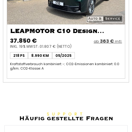
LEAPMOTOR C10 Design
Premium-Elektro-SUV / Top-
37.850 €
363 €
ab
mtl.
INKL. 19% MWST.
31.807 € (NETTO)
Ausstattung
218 PS
8.990 KM
05/2025
Kraftstoffverbrauch kombiniert: -; CO2-Emissionen kombiniert: 0.0
g/km; CO2-Klasse: A
SUPPORT
Häufig gestellte Fragen