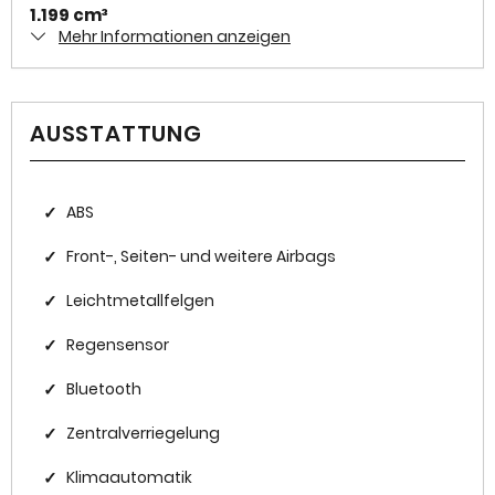
1.199 cm³
Mehr Informationen anzeigen
Antriebsart
Frontantrieb
AUSSTATTUNG
Zylinder
3
Karosserieform
✓
ABS
Geländewagen
✓
Front-, Seiten- und weitere Airbags
✓
Leichtmetallfelgen
HISTORIE
✓
Regensensor
Kilometerstand
✓
Bluetooth
29.140 km
✓
Zentralverriegelung
Erstzulassung
2024-05
✓
Klimaautomatik