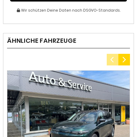
Wir schützen Deine Daten nach DSGVO-Standards.
ÄHNLICHE FAHRZEUGE
3
I
Kr
ko