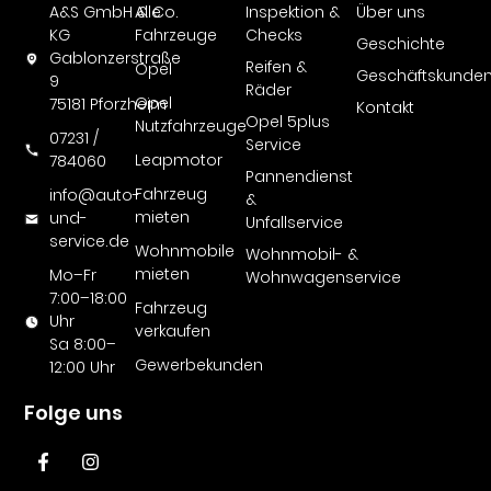
A&S GmbH & Co.
Alle
Inspektion &
Über uns
KG
Fahrzeuge
Checks
Geschichte
Gablonzerstraße
Reifen &
Opel
Geschäftskunde
9
Räder
Opel
75181 Pforzheim
Kontakt
Opel 5plus
Nutzfahrzeuge
07231 /
Service
Leapmotor
784060
Pannendienst
Fahrzeug
info@auto-
&
mieten
und-
Unfallservice
service.de
Wohnmobile
Wohnmobil- &
mieten
Mo–Fr
Wohnwagenservice
7:00–18:00
Fahrzeug
Uhr
verkaufen
Sa 8:00–
Gewerbekunden
12:00 Uhr
Folge uns