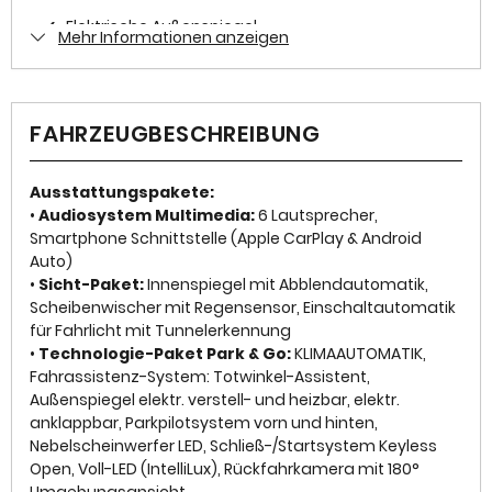
Zustand
✓
Elektrische Außenspiegel
Mehr Informationen anzeigen
Gebraucht
✓
Elektrische Fensterheber
Farbe
✓
ESP
Schwarz Metallic
FAHRZEUGBESCHREIBUNG
✓
Freisprecheinrichtung
Farbe (Hersteller)
DIAMOND BLACK
Ausstattungspakete:
✓
Wegfahrsperre
•
Audiosystem Multimedia:
6 Lautsprecher,
Smartphone Schnittstelle (Apple CarPlay & Android
✓
Isofix
AUSSTATTUNG
Auto)
•
Sicht-Paket:
Innenspiegel mit Abblendautomatik,
✓
Multifunktionslenkrad
Scheibenwischer mit Regensensor, Einschaltautomatik
Anzahl der Türen
für Fahrlicht mit Tunnelerkennung
✓
LED-Scheinwerfer
•
Technologie-Paket Park & Go:
KLIMAAUTOMATIK,
4/5
Fahrassistenz-System: Totwinkel-Assistent,
✓
Servolenkung
Außenspiegel elektr. verstell- und heizbar, elektr.
Anzahl Sitzplätze
✓
Traktionskontrolle
anklappbar, Parkpilotsystem vorn und hinten,
5
Nebelscheinwerfer LED, Schließ-/Startsystem Keyless
✓
Lederlenkrad
Open, Voll-LED (IntelliLux), Rückfahrkamera mit 180°
Innenfarbe
Umgebungsansicht