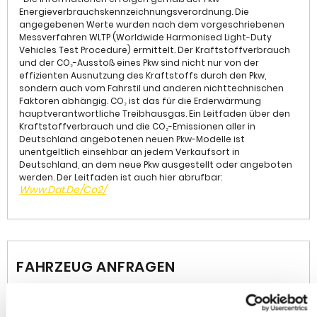
System (ABS), Tagfahrlicht LED, Seitenairbag vorn, Kopf-
Energieverbrauchskennzeichnungsverordnung. Die
Airbag-System, Getriebe Automatik - mit Start-/Stop
angegebenen Werte wurden nach dem vorgeschriebenen
(8-Stufen), Antriebsart: Frontantrieb, Bluetooth Audio-
Messverfahren WLTP (Worldwide Harmonised Light-Duty
Streaming, DAB-Tuner (Radioempfang digital),
Vehicles Test Procedure) ermittelt. Der Kraftstoffverbrauch
und der CO₂-Ausstoß eines Pkw sind nicht nur von der
Dachhimmel grau, Fernlichtassistent, Feststellbremse
effizienten Ausnutzung des Kraftstoffs durch den Pkw,
elektrisch, Freisprechanlage Bluetooth,
sondern auch vom Fahrstil und anderen nichttechnischen
Gepäck-/Laderaumboden doppelt, Keyless Entry,
Faktoren abhängig. CO₂ ist das für die Erderwärmung
Klimaautomatik, Mineraleffekt-Lackierung, Motor 1,2 Ltr.
hauptverantwortliche Treibhausgas. Ein Leitfaden über den
- 96 kW, MP3-Schnittstelle für Mobiltelefon/Handy,
Kraftstoffverbrauch und die CO₂-Emissionen aller in
Müdigkeitserkennungs-Sensor, Opel Connect,
Deutschland angebotenen neuen Pkw-Modelle ist
unentgeltlich einsehbar an jedem Verkaufsort in
Smartphone Schnittstelle, Start/Stop-Anlage,
Deutschland, an dem neue Pkw ausgestellt oder angeboten
Totwinkel-Assistent, Verkehrszeichenerkennung,
werden. Der Leitfaden ist auch hier abrufbar:
Wärmeschutzverglasung, Winter-Paket
Www.dat.de/co2/
• Int.KnNr: W031815
• Änderungen, Zwischenverkauf und Irrtümer
vorbehalten.
Die im Inserat gemachten Angaben sind unverbindliche
Beschreibungen. Sie stellen keine zugesichtern
FAHRZEUG ANFRAGEN
Eigenschaften dar.
Der Verkäufer haftet nicht für Irrtürmer, Eingabefehler
und Datenübermittlungsfehler / Änderungen,
Zwischenverkauf und Irrtürmer vorbehalten.