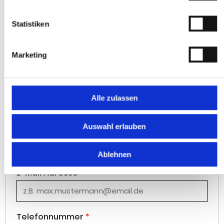
Telefon:
+497231784060
Statistiken
Anrede
*
Marketing
Herr
Frau
Vorname
*
Alle zulassen
Auswahl erlauben
Nachname
*
Ablehnen
E-Mail Adresse
*
Telefonnummer
*