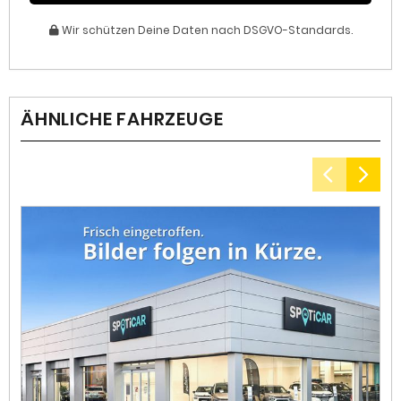
Wir schützen Deine Daten nach DSGVO-Standards.
ÄHNLICHE FAHRZEUGE
1
I
Kr
ko