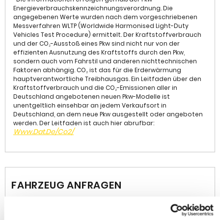
Stabilitäts-Programm Plus (ESP), LM-Felgen,
Energieverbrauchskennzeichnungsverordnung. Die
Schadstoffarm nach Abgasnorm Euro 6e, Anti-Blockier-
angegebenen Werte wurden nach dem vorgeschriebenen
System (ABS), Tagfahrlicht LED, Seitenairbag vorn, Kopf-
Messverfahren WLTP (Worldwide Harmonised Light-Duty
Airbag-System, Getriebe Automatik - mit Start-/Stop
Vehicles Test Procedure) ermittelt. Der Kraftstoffverbrauch
und der CO₂-Ausstoß eines Pkw sind nicht nur von der
(8-Stufen), Antriebsart: Frontantrieb, Bluetooth Audio-
effizienten Ausnutzung des Kraftstoffs durch den Pkw,
Streaming, DAB-Tuner (Radioempfang digital),
sondern auch vom Fahrstil und anderen nichttechnischen
Dachhimmel grau, Fernlichtassistent, Feststellbremse
Faktoren abhängig. CO₂ ist das für die Erderwärmung
elektrisch, Freisprechanlage Bluetooth,
hauptverantwortliche Treibhausgas. Ein Leitfaden über den
Gepäck-/Laderaumboden doppelt, Keyless Entry,
Kraftstoffverbrauch und die CO₂-Emissionen aller in
Klimaautomatik, Mineraleffekt-Lackierung, Motor 1,2 Ltr.
Deutschland angebotenen neuen Pkw-Modelle ist
unentgeltlich einsehbar an jedem Verkaufsort in
- 96 kW, MP3-Schnittstelle für Mobiltelefon/Handy,
Deutschland, an dem neue Pkw ausgestellt oder angeboten
Müdigkeitserkennungs-Sensor, Opel Connect,
werden. Der Leitfaden ist auch hier abrufbar:
Smartphone Schnittstelle, Start/Stop-Anlage,
Www.dat.de/co2/
Totwinkel-Assistent, Verkehrszeichenerkennung,
Wärmeschutzverglasung, Winter-Paket
• Int.KnNr: W032315
• Änderungen, Zwischenverkauf und Irrtümer
vorbehalten.
FAHRZEUG ANFRAGEN
Die im Inserat gemachten Angaben sind unverbindliche
Beschreibungen. Sie stellen keine zugesichtern
Eigenschaften dar.
Der Verkäufer haftet nicht für Irrtürmer, Eingabefehler