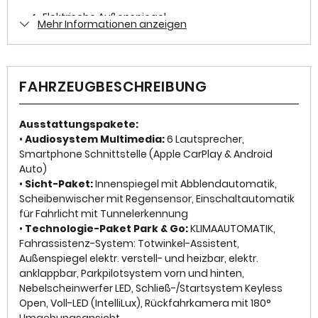
Zustand
✓
Elektrische Außenspiegel
Mehr Informationen anzeigen
Gebraucht
✓
Elektrische Fensterheber
Farbe
✓
ESP
Grau Metallic
FAHRZEUGBESCHREIBUNG
✓
Freisprecheinrichtung
Farbe (Hersteller)
QUARTZ/ARTENSE GREY
Ausstattungspakete:
✓
Wegfahrsperre
•
Audiosystem Multimedia:
6 Lautsprecher,
Smartphone Schnittstelle (Apple CarPlay & Android
✓
Isofix
AUSSTATTUNG
Auto)
•
Sicht-Paket:
Innenspiegel mit Abblendautomatik,
✓
Multifunktionslenkrad
Scheibenwischer mit Regensensor, Einschaltautomatik
Anzahl der Türen
für Fahrlicht mit Tunnelerkennung
✓
LED-Scheinwerfer
•
Technologie-Paket Park & Go:
KLIMAAUTOMATIK,
4/5
Fahrassistenz-System: Totwinkel-Assistent,
✓
Servolenkung
Außenspiegel elektr. verstell- und heizbar, elektr.
Anzahl Sitzplätze
✓
Traktionskontrolle
anklappbar, Parkpilotsystem vorn und hinten,
5
Nebelscheinwerfer LED, Schließ-/Startsystem Keyless
✓
Lederlenkrad
Open, Voll-LED (IntelliLux), Rückfahrkamera mit 180°
Innenfarbe
Umgebungsansicht