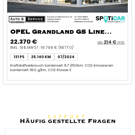
OPEL Grandland GS Line
1.2*AT*LED*Navi*360°CAM*1.Ha
22.370 €
214 €
ab
mtl.
INKL. 19% MWST.
18.798 € (NETTO)
131 PS
25.140 KM
07/2024
Kraftstoffverbrauch kombiniert: 6.7 l/100km; CO2-Emissionen
kombiniert: 151.0 g/km; CO2-Klasse: E
SUPPORT
Häufig gestellte Fragen