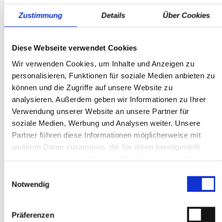
Standort
und Datenübermittlungsfehler / Änderungen,
Zustimmung
Details
Über Cookies
Auto & Service GmbH
Zwischenverkauf und Irrtürmer vorbehalten.
Gablonzerstraße 9
---- quality by dotzilla
75181 Pforzheim
Diese Webseite verwendet Cookies
Telefon:
+497231784060
Wir verwenden Cookies, um Inhalte und Anzeigen zu
Mo-Fr: 7:00 - 18:00 Uhr
personalisieren, Funktionen für soziale Medien anbieten zu
Sa: 8:00 - 12:00 Uhr
können und die Zugriffe auf unsere Website zu
analysieren. Außerdem geben wir Informationen zu Ihrer
Ansprechpartner
Verwendung unserer Website an unsere Partner für
soziale Medien, Werbung und Analysen weiter. Unsere
Partner führen diese Informationen möglicherweise mit
weiteren Daten zusammen, die Sie ihnen bereitgestellt
haben oder die sie im Rahmen Ihrer Nutzung der Dienste
gesammelt haben.
Einwilligungsauswahl
Notwendig
Volker Drodofsky
Präferenzen
Geschäftsführer