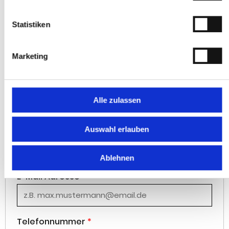
Telefon:
+497231784060
Statistiken
Anrede
*
Marketing
Herr
Frau
Vorname
*
Alle zulassen
Auswahl erlauben
Nachname
*
Ablehnen
E-Mail Adresse
*
Telefonnummer
*