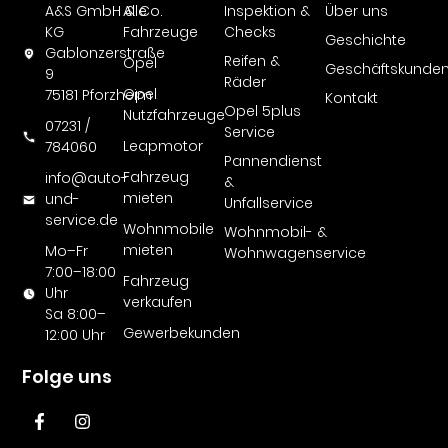
A&S GmbH & Co.
Alle
Inspektion &
Über uns
KG
Fahrzeuge
Checks
Geschichte
Gablonzerstraße
Reifen &
Opel
Geschäftskunde
9
Räder
Opel
75181 Pforzheim
Kontakt
Opel 5plus
Nutzfahrzeuge
07231 /
Service
Leapmotor
784060
Pannendienst
Fahrzeug
info@auto-
&
mieten
und-
Unfallservice
service.de
Wohnmobile
Wohnmobil- &
mieten
Mo–Fr
Wohnwagenservice
7:00–18:00
Fahrzeug
Uhr
verkaufen
Sa 8:00–
Gewerbekunden
12:00 Uhr
Folge uns