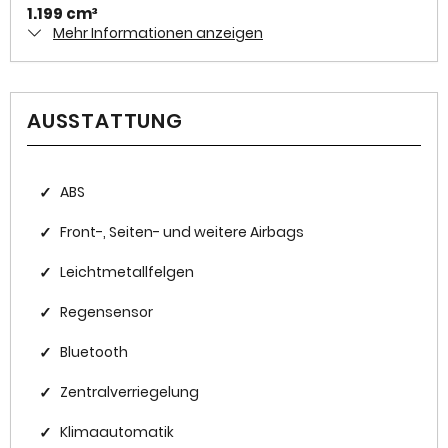
1.199 cm³
Mehr Informationen anzeigen
Antriebsart
Frontantrieb
AUSSTATTUNG
Zylinder
3
Karosserieform
✓
ABS
Geländewagen
✓
Front-, Seiten- und weitere Airbags
✓
Leichtmetallfelgen
HISTORIE
✓
Regensensor
Kilometerstand
✓
Bluetooth
20.125 km
✓
Zentralverriegelung
Erstzulassung
2024-06
✓
Klimaautomatik